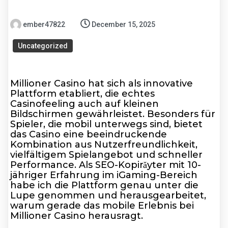
ember47822
December 15, 2025
Uncategorized
Millioner Casino hat sich als innovative
Plattform etabliert, die echtes
Casinofeeling auch auf kleinen
Bildschirmen gewährleistet. Besonders für
Spieler, die mobil unterwegs sind, bietet
das Casino eine beeindruckende
Kombination aus Nutzerfreundlichkeit,
vielfältigem Spielangebot und schneller
Performance. Als SEO-Kopirăyter mit 10-
jähriger Erfahrung im iGaming-Bereich
habe ich die Plattform genau unter die
Lupe genommen und herausgearbeitet,
warum gerade das mobile Erlebnis bei
Millioner Casino herausragt.