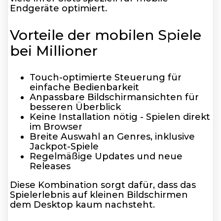
Endgeräte optimiert.
Vorteile der mobilen Spiele
bei Millioner
Touch-optimierte Steuerung für
einfache Bedienbarkeit
Anpassbare Bildschirmansichten für
besseren Überblick
Keine Installation nötig - Spielen direkt
im Browser
Breite Auswahl an Genres, inklusive
Jackpot-Spiele
Regelmäßige Updates und neue
Releases
Diese Kombination sorgt dafür, dass das
Spielerlebnis auf kleinen Bildschirmen
dem Desktop kaum nachsteht.