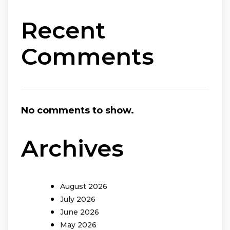
Recent
Comments
No comments to show.
Archives
August 2026
July 2026
June 2026
May 2026