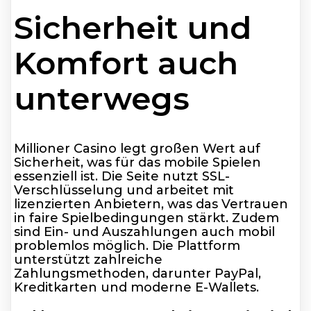
Sicherheit und
Komfort auch
unterwegs
Millioner Casino legt großen Wert auf
Sicherheit, was für das mobile Spielen
essenziell ist. Die Seite nutzt SSL-
Verschlüsselung und arbeitet mit
lizenzierten Anbietern, was das Vertrauen
in faire Spielbedingungen stärkt. Zudem
sind Ein- und Auszahlungen auch mobil
problemlos möglich. Die Plattform
unterstützt zahlreiche
Zahlungsmethoden, darunter PayPal,
Kreditkarten und moderne E-Wallets.