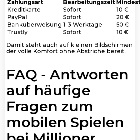
Zahlungsart
Bearbeitungszeit
Mindest
Kreditkarte
Sofort
10 €
PayPal
Sofort
20 €
Banküberweisung
1-3 Werktage
50 €
Trustly
Sofort
10 €
Damit steht auch auf kleinen Bildschirmen
der volle Komfort ohne Abstriche bereit.
FAQ - Antworten
auf häufige
Fragen zum
mobilen Spielen
bei Millioner