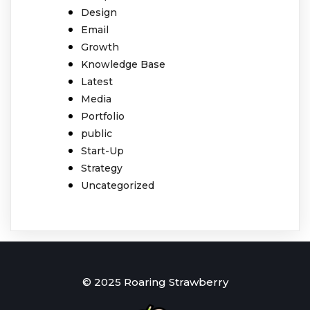
Design
Email
Growth
Knowledge Base
Latest
Media
Portfolio
public
Start-Up
Strategy
Uncategorized
© 2025 Roaring Strawberry