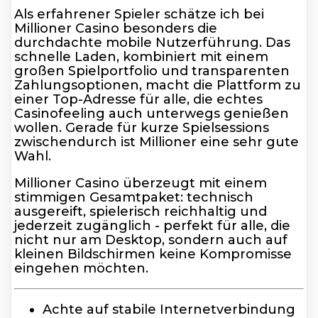
Als erfahrener Spieler schätze ich bei
Millioner Casino besonders die
durchdachte mobile Nutzerführung. Das
schnelle Laden, kombiniert mit einem
großen Spielportfolio und transparenten
Zahlungsoptionen, macht die Plattform zu
einer Top-Adresse für alle, die echtes
Casinofeeling auch unterwegs genießen
wollen. Gerade für kurze Spielsessions
zwischendurch ist Millioner eine sehr gute
Wahl.
Millioner Casino überzeugt mit einem
stimmigen Gesamtpaket: technisch
ausgereift, spielerisch reichhaltig und
jederzeit zugänglich - perfekt für alle, die
nicht nur am Desktop, sondern auch auf
kleinen Bildschirmen keine Kompromisse
eingehen möchten.
Achte auf stabile Internetverbindung