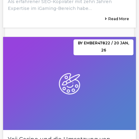
Als erfahrener SEO-Kopiräter mit zehn Jahren
Expertise im iGaming-Bereich habe…
Read More
BY
EMBER47822
/
20
JAN,
26