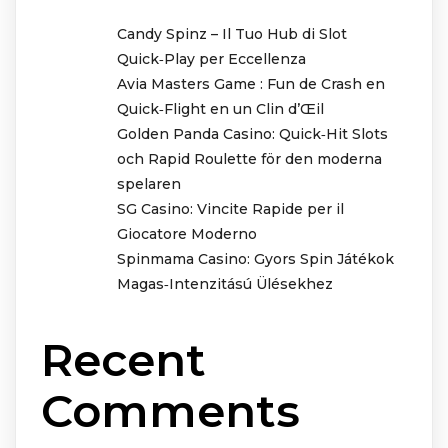
Candy Spinz – Il Tuo Hub di Slot
Quick‑Play per Eccellenza
Avia Masters Game : Fun de Crash en
Quick‑Flight en un Clin d’Œil
Golden Panda Casino: Quick‑Hit Slots
och Rapid Roulette för den moderna
spelaren
SG Casino: Vincite Rapide per il
Giocatore Moderno
Spinmama Casino: Gyors Spin Játékok
Magas‑Intenzitású Ülésekhez
Recent
Comments