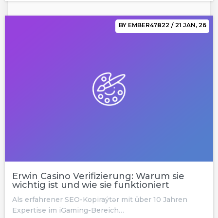
BY
EMBER47822
/
21
JAN, 26
Erwin Casino Verifizierung: Warum sie
wichtig ist und wie sie funktioniert
Als erfahrener SEO-Kopiraýtər mit über 10 Jahren
Expertise im iGaming-Bereich…