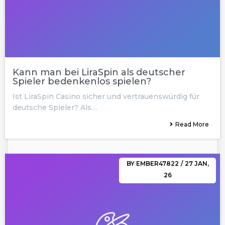
Kann man bei LiraSpin als deutscher
Spieler bedenkenlos spielen?
Ist LiraSpin Casino sicher und vertrauenswürdig für
deutsche Spieler? Als…
Read More
BY
EMBER47822
/
27
JAN,
26