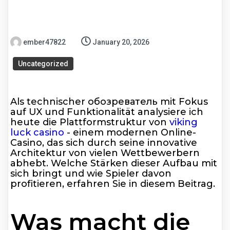
ember47822
January 20, 2026
Uncategorized
Als technischer обозреватель mit Fokus
auf UX und Funktionalität analysiere ich
heute die Plattformstruktur von
viking
luck casino
- einem modernen Online-
Casino, das sich durch seine innovative
Architektur von vielen Wettbewerbern
abhebt. Welche Stärken dieser Aufbau mit
sich bringt und wie Spieler davon
profitieren, erfahren Sie in diesem Beitrag.
Was macht die