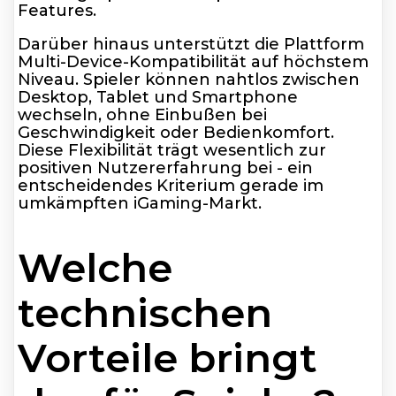
Features.
Darüber hinaus unterstützt die Plattform
Multi-Device-Kompatibilität auf höchstem
Niveau. Spieler können nahtlos zwischen
Desktop, Tablet und Smartphone
wechseln, ohne Einbußen bei
Geschwindigkeit oder Bedienkomfort.
Diese Flexibilität trägt wesentlich zur
positiven Nutzererfahrung bei - ein
entscheidendes Kriterium gerade im
umkämpften iGaming-Markt.
Welche
technischen
Vorteile bringt