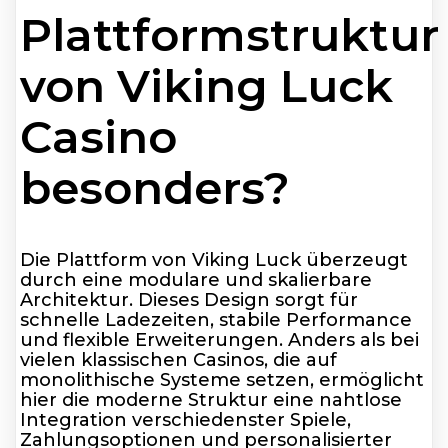
Plattformstruktur
von Viking Luck
Casino
besonders?
Die Plattform von Viking Luck überzeugt
durch eine modulare und skalierbare
Architektur. Dieses Design sorgt für
schnelle Ladezeiten, stabile Performance
und flexible Erweiterungen. Anders als bei
vielen klassischen Casinos, die auf
monolithische Systeme setzen, ermöglicht
hier die moderne Struktur eine nahtlose
Integration verschiedenster Spiele,
Zahlungsoptionen und personalisierter