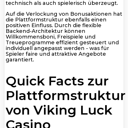
technisch als auch spielerisch überzeugt.
Auf die Verlockung von Bonusaktionen hat
die Plattformstruktur ebenfalls einen
positiven Einfluss. Durch die flexible
Backend-Architektur können
Willkommensboni, Freispiele und
Treueprogramme effizient gesteuert und
individuell angepasst werden - was für
Spieler faire und attraktive Angebote
garantiert.
Quick Facts zur
Plattformstruktur
von Viking Luck
Casino