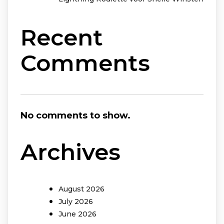
Recent
Comments
No comments to show.
Archives
August 2026
July 2026
June 2026