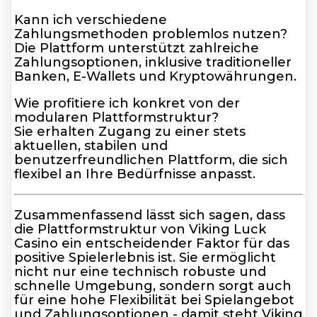
Kann ich verschiedene
Zahlungsmethoden problemlos nutzen?
Die Plattform unterstützt zahlreiche
Zahlungsoptionen, inklusive traditioneller
Banken, E-Wallets und Kryptowährungen.
Wie profitiere ich konkret von der
modularen Plattformstruktur?
Sie erhalten Zugang zu einer stets
aktuellen, stabilen und
benutzerfreundlichen Plattform, die sich
flexibel an Ihre Bedürfnisse anpasst.
Zusammenfassend lässt sich sagen, dass
die Plattformstruktur von Viking Luck
Casino ein entscheidender Faktor für das
positive Spielerlebnis ist. Sie ermöglicht
nicht nur eine technisch robuste und
schnelle Umgebung, sondern sorgt auch
für eine hohe Flexibilität bei Spielangebot
und Zahlungsoptionen - damit steht Viking