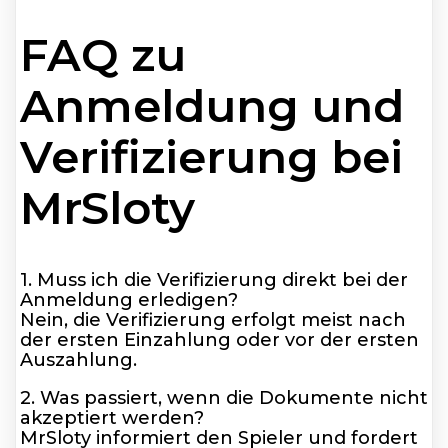
FAQ zu
Anmeldung und
Verifizierung bei
MrSloty
1. Muss ich die Verifizierung direkt bei der
Anmeldung erledigen?
Nein, die Verifizierung erfolgt meist nach
der ersten Einzahlung oder vor der ersten
Auszahlung.
2. Was passiert, wenn die Dokumente nicht
akzeptiert werden?
MrSloty informiert den Spieler und fordert