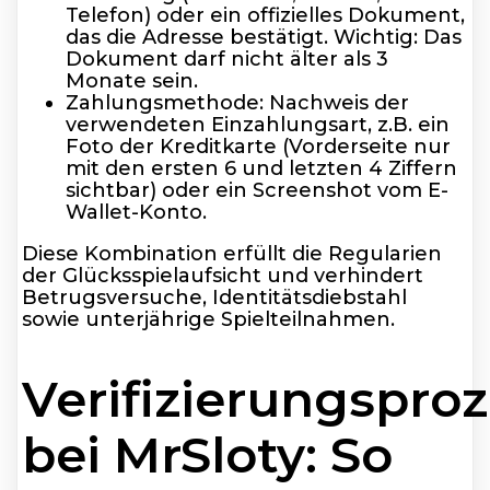
Telefon) oder ein offizielles Dokument,
das die Adresse bestätigt. Wichtig: Das
Dokument darf nicht älter als 3
Monate sein.
Zahlungsmethode: Nachweis der
verwendeten Einzahlungsart, z.B. ein
Foto der Kreditkarte (Vorderseite nur
mit den ersten 6 und letzten 4 Ziffern
sichtbar) oder ein Screenshot vom E-
Wallet-Konto.
Diese Kombination erfüllt die Regularien
der Glücksspielaufsicht und verhindert
Betrugsversuche, Identitätsdiebstahl
sowie unterjährige Spielteilnahmen.
Verifizierungspro
bei MrSloty: So