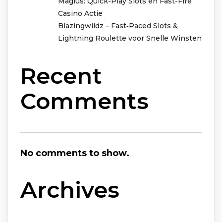
Magius: Quick-Play Slots en Fast-Fire
Casino Actie
Blazingwildz – Fast‑Paced Slots &
Lightning Roulette voor Snelle Winsten
Recent
Comments
No comments to show.
Archives