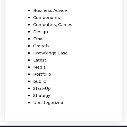
Business Advice
Components
Computers, Games
Design
Email
Growth
Knowledge Base
Latest
Media
Portfolio
public
Start-Up
Strategy
Uncategorized