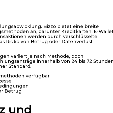
hlungsabwicklung. Bizzo bietet eine breite
gsmethoden an, darunter Kreditkarten, E-Walle
nsaktionen werden durch verschlüsselte
as Risiko von Betrug oder Datenverlust
gen variiert je nach Methode, doch
hlungsanträge innerhalb von 24 bis 72 Stunde
her Standard.
smethoden verfügbar
zesse
Bedingungen
or Betrug
tz und