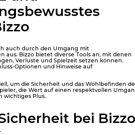
ungsbewusstes
Bizzo
sich auch durch den Umgang mit
 aus. Bizzo bietet diverse Tools an, mit denen
ungen, Verluste und Spielzeit setzen können.
hluss-Optionen und Hinweise auf
ll, um die Sicherheit und das Wohlbefinden de
pieler, die Wert auf einen respektvollen Umga
n wichtiges Plus.
Sicherheit bei Bizz
k