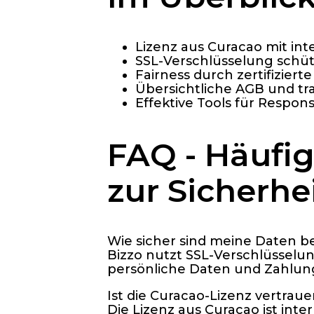
Lizenz aus Curacao mit in
SSL-Verschlüsselung schü
Fairness durch zertifizier
Übersichtliche AGB und 
Effektive Tools für Respon
FAQ - Häufig
zur Sicherhei
Wie sicher sind meine Daten be
Bizzo nutzt SSL-Verschlüsselu
persönliche Daten und Zahlung
Ist die Curacao-Lizenz vertrau
Die Lizenz aus Curacao ist inte