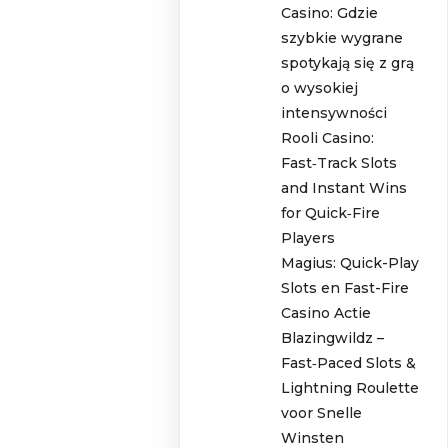
Casino: Gdzie
szybkie wygrane
spotykają się z grą
o wysokiej
intensywności
Rooli Casino:
Fast‑Track Slots
and Instant Wins
for Quick‑Fire
Players
Magius: Quick-Play
Slots en Fast-Fire
Casino Actie
Blazingwildz –
Fast‑Paced Slots &
Lightning Roulette
voor Snelle
Winsten