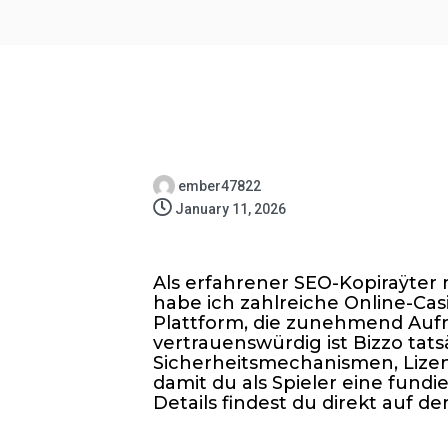
ember47822
January 11, 2026
Als erfahrener SEO-Kopiraÿter 
habe ich zahlreiche Online-Cas
Plattform, die zunehmend Auf
vertrauenswürdig ist Bizzo tatsä
Sicherheitsmechanismen, Liz
damit du als Spieler eine fund
Details findest du direkt auf d