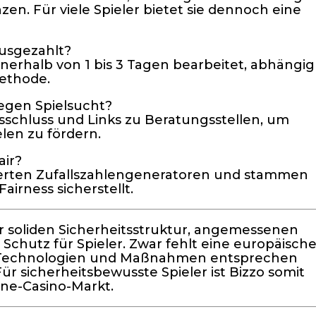
zen. Für viele Spieler bietet sie dennoch eine
usgezahlt?
erhalb von 1 bis 3 Tagen bearbeitet, abhängig
ethode.
egen Spielsucht?
ausschluss und Links zu Beratungsstellen, um
len zu fördern.
air?
izierten Zufallszahlengeneratoren und stammen
airness sicherstellt.
er soliden Sicherheitsstruktur, angemessenen
chutz für Spieler. Zwar fehlt eine europäisch
n Technologien und Maßnahmen entsprechen
r sicherheitsbewusste Spieler ist Bizzo somit
ine-Casino-Markt.