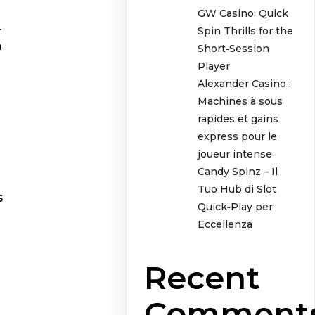
GW Casino: Quick
r
Spin Thrills for the
n
Short‑Session
Player
Alexander Casino :
Machines à sous
rapides et gains
express pour le
joueur intense
Candy Spinz – Il
Tuo Hub di Slot
s
Quick‑Play per
Eccellenza
Recent
Comment