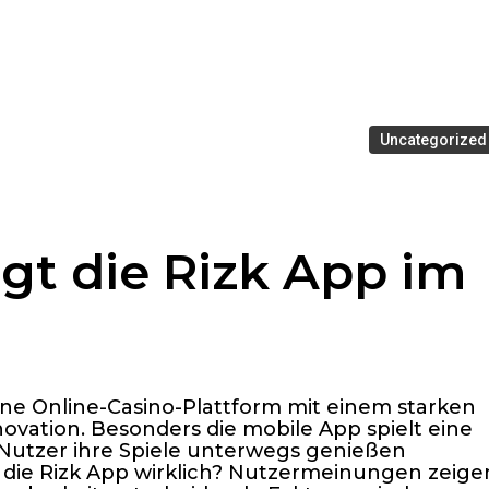
Uncategorized
gt die Rizk App im
rne Online-Casino-Plattform mit einem starken
novation. Besonders die mobile App spielt eine
 Nutzer ihre Spiele unterwegs genießen
t die Rizk App wirklich? Nutzermeinungen zeige