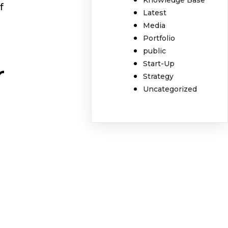
Knowledge Base
f
Latest
Media
Portfolio
public
Start-Up
r
Strategy
Uncategorized