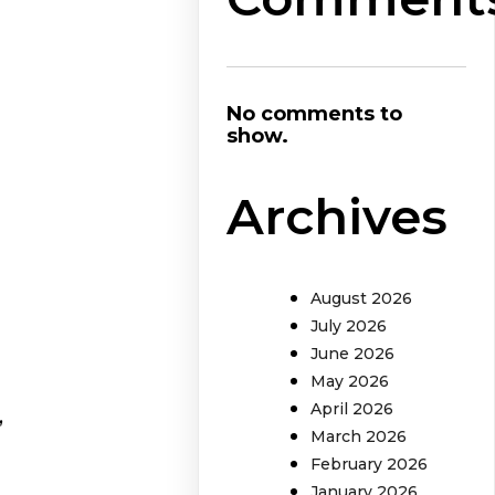
No comments to
show.
Archives
August 2026
July 2026
June 2026
May 2026
April 2026
,
March 2026
February 2026
January 2026