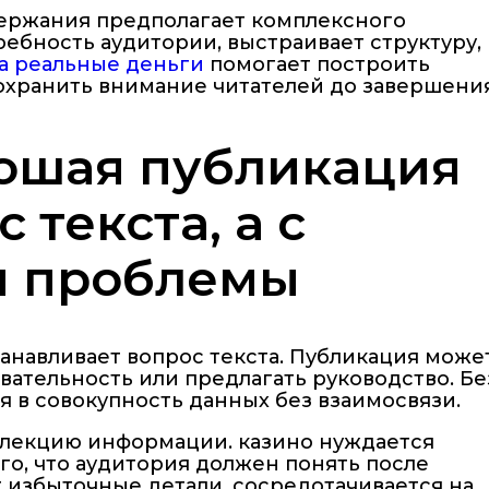
ержания предполагает комплексного
ребность аудитории, выстраивает структуру,
а реальные деньги
помогает построить
охранить внимание читателей до завершения
ошая публикация
с текста, а с
я проблемы
анавливает вопрос текста. Публикация може
вательность или предлагать руководство. Бе
я в совокупность данных без взаимосвязи.
елекцию информации. казино нуждается
о, что аудитория должен понять после
 избыточные детали, сосредотачивается на