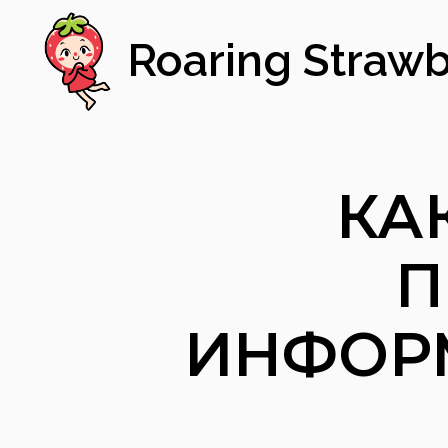
Roaring Strawb
КА
П
ИНФОР