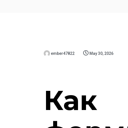
ember47822
May 30, 2026
Как