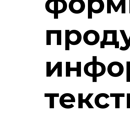
форм
прод
инфо
текс