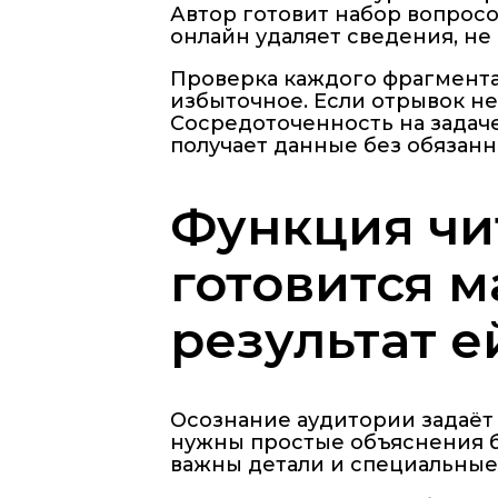
Автор готовит набор вопросо
онлайн удаляет сведения, не
Проверка каждого фрагмента
избыточное. Если отрывок не 
Сосредоточенность на задач
получает данные без обязан
Функция чит
готовится м
результат 
Осознание аудитории задаёт
нужны простые объяснения 
важны детали и специальные