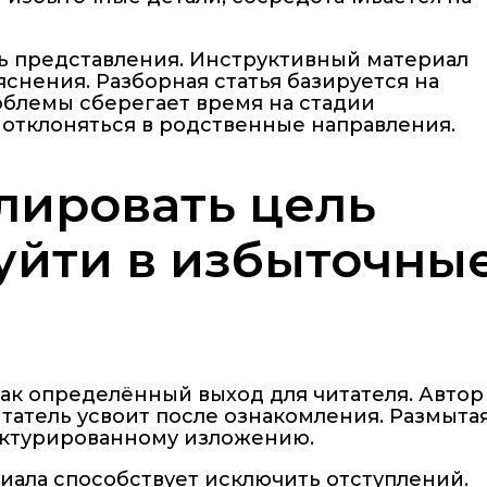
ль представления. Инструктивный материал
снения. Разборная статья базируется на
блемы сберегает время на стадии
 отклоняться в родственные направления.
лировать цель
 уйти в избыточны
ак определённый выход для читателя. Автор
итатель усвоит после ознакомления. Размыта
руктурированному изложению.
иала способствует исключить отступлений.