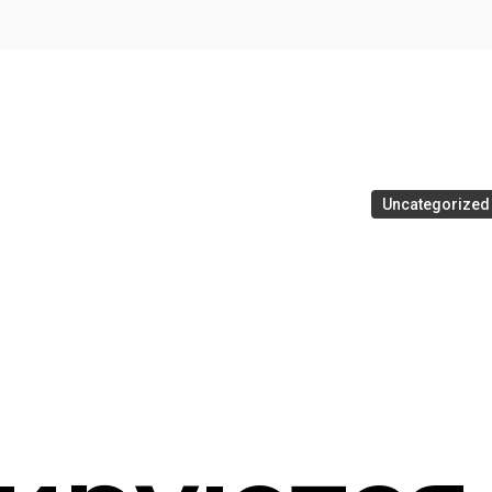
Uncategorized