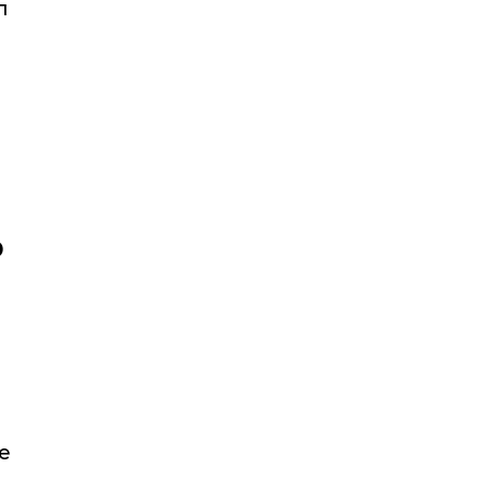
л
ь
е