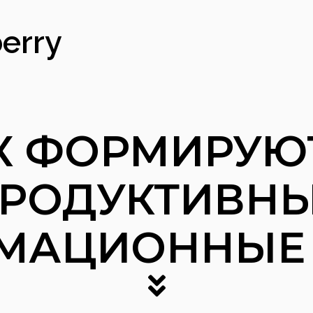
erry
К ФОРМИРУЮ
РОДУКТИВН
МАЦИОННЫЕ 