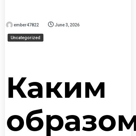
ember47822
June 3, 2026
Uncategorized
Каким
образо