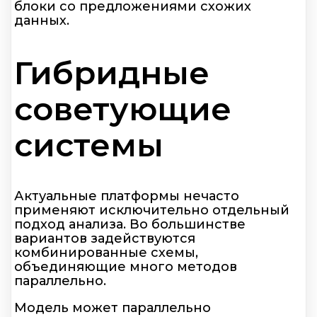
блоки со предложениями схожих
данных.
Гибридные
советующие
системы
Актуальные платформы нечасто
применяют исключительно отдельный
подход анализа. Во большинстве
вариантов задействуются
комбинированные схемы,
объединяющие много методов
параллельно.
Модель может параллельно