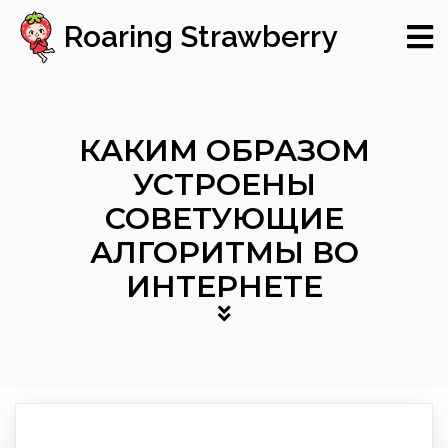
Roaring Strawberry
КАКИМ ОБРАЗОМ
УСТРОЕНЫ
СОВЕТУЮЩИЕ
АЛГОРИТМЫ ВО
ИНТЕРНЕТЕ