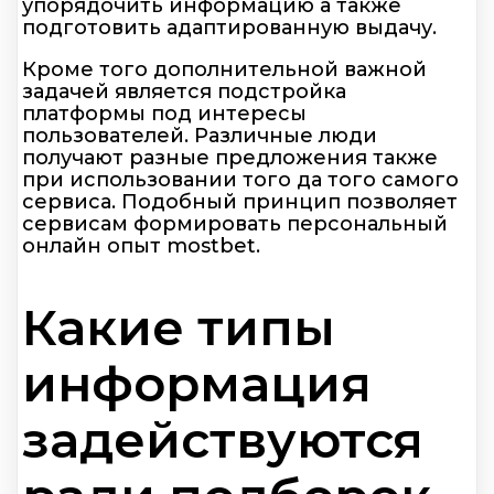
упорядочить информацию а также
подготовить адаптированную выдачу.
Кроме того дополнительной важной
задачей является подстройка
платформы под интересы
пользователей. Различные люди
получают разные предложения также
при использовании того да того самого
сервиса. Подобный принцип позволяет
сервисам формировать персональный
онлайн опыт mostbet.
Какие типы
информация
задействуются