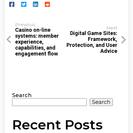
Previous
Next
Casino on-line
Digital Game Sites:
systems: member
Framework,
experience,
Protection, and User
capabilities, and
Advice
engagement flow
Search
Search
Recent Posts