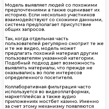
Модель выявляет людей со похожими
предпочтениями а также оценивает их
историю. Если несколько участников
взаимодействуют со схожими данными,
система предполагает присутствие
общих запросов.
Так, когда отдельная часть
пользователей регулярно смотрит те же
и те же видео, модель может
предлагать похожий материал другим
пользователям указанной категории.
Подобный подход дает возможность
выявлять материалы, что прежде не
оказывались во поле интересов
определенного посетителя.
Коллаборативная фильтрация часто
используется во видеоплатформах,
маркетплейсах а также аудио
приложениях мостбет казино. Именно
за счет этому механизму появляются