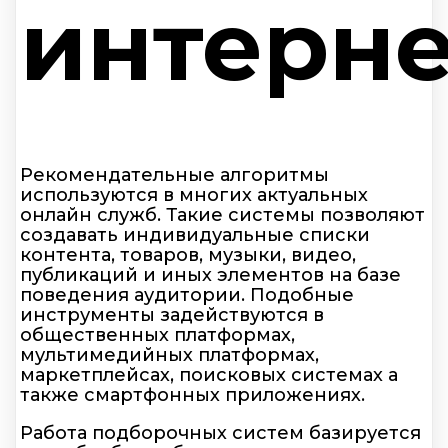
интерне
Рекомендательные алгоритмы
используются в многих актуальных
онлайн служб. Такие системы позволяют
создавать индивидуальные списки
контента, товаров, музыки, видео,
публикаций и иных элементов на базе
поведения аудитории. Подобные
инструменты задействуются в
общественных платформах,
мультимедийных платформах,
маркетплейсах, поисковых системах а
также смартфонных приложениях.
Работа подборочных систем базируется