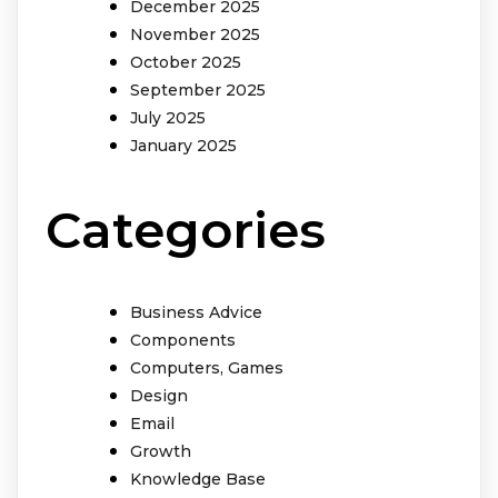
December 2025
November 2025
October 2025
September 2025
July 2025
January 2025
Categories
Business Advice
Components
Computers, Games
Design
Email
Growth
Knowledge Base