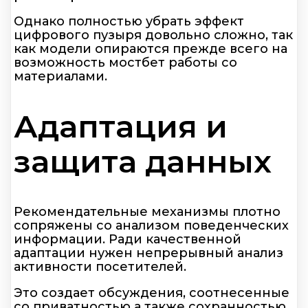
Однако полностью убрать эффект
цифрового пузыря довольно сложно, так
как модели опираются прежде всего на
возможность мостбет работы со
материалами.
Адаптация и
защита данных
Рекомендательные механизмы плотно
сопряжены со анализом поведенческих
информации. Ради качественной
адаптации нужен непрерывный анализ
активности посетителей.
Это создает обсуждения, соотнесенные
со приватностью а также сохранностью