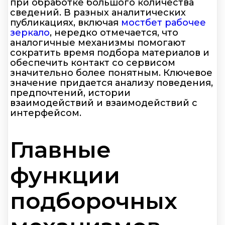
при обработке большого количества
сведений. В разных аналитических
публикациях, включая
мостбет рабочее
зеркало
, нередко отмечается, что
аналогичные механизмы помогают
сократить время подбора материалов и
обеспечить контакт со сервисом
значительно более понятным. Ключевое
значение придается анализу поведения,
предпочтений, истории
взаимодействий и взаимодействий с
интерфейсом.
Главные
функции
подборочных