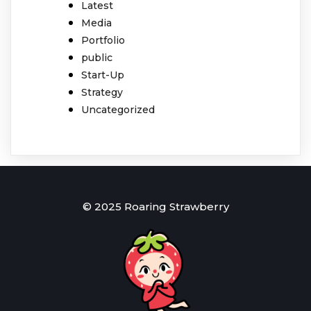
Latest
Media
Portfolio
public
Start-Up
Strategy
Uncategorized
© 2025 Roaring Strawberry