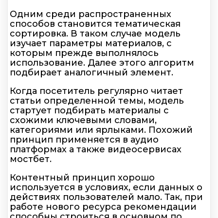
Одним среди распространенных
способов становится тематическая
сортировка. В таком случае модель
изучает параметры материалов, с
которым прежде выполнялось
использование. Далее этого алгоритм
подбирает аналогичный элемент.
Когда посетитель регулярно читает
статьи определенной темы, модель
стартует подбирать материалы с
схожими ключевыми словами,
категориями или ярлыками. Похожий
принцип применяется в аудио
платформах а также видеосервисах
мостбет.
Контентный принцип хорошо
используется в условиях, если данных о
действиях пользователей мало. Так, при
работе нового ресурса рекомендации
способны строиться в основном по