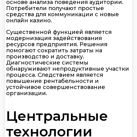
основе анализа поведения аудитории.
Потребители получают простые
средства для коммуникации с новые
онлайн казино.
Существенной функцией является
модернизация задействования
ресурсов предприятия. Решения
помогают сократить затраты на
производство и доставку.
Диагностические системы
обнаруживают непродуктивные участки
процесса. Следствием является
повышение рентабельности и
устойчивое совершенствование
организации.
Центральные
технологии