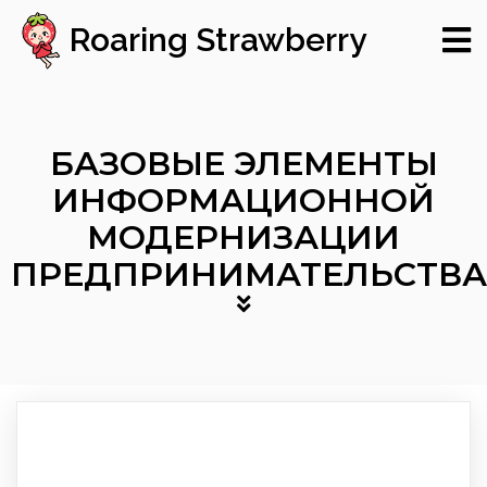
Roaring Strawberry
БАЗОВЫЕ ЭЛЕМЕНТЫ
ИНФОРМАЦИОННОЙ
МОДЕРНИЗАЦИИ
ПРЕДПРИНИМАТЕЛЬСТВА