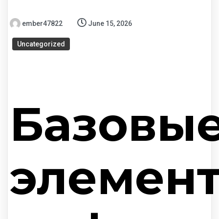
ember47822
June 15, 2026
Uncategorized
Базовы
элемен