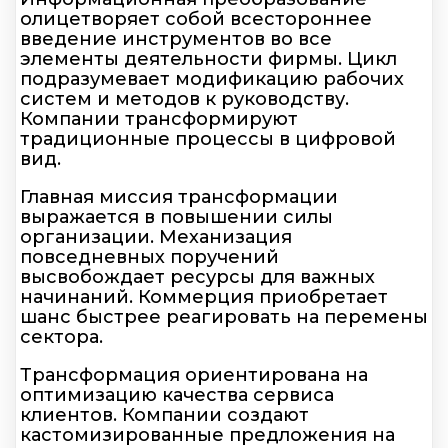
олицетворяет собой всестороннее
введение инструментов во все
элементы деятельности фирмы. Цикл
подразумевает модификацию рабочих
систем и методов к руководству.
Компании трансформируют
традиционные процессы в цифровой
вид.
Главная миссия трансформации
выражается в повышении силы
организации. Механизация
повседневных поручений
высвобождает ресурсы для важных
начинаний. Коммерция приобретает
шанс быстрее реагировать на перемены
сектора.
Трансформация ориентирована на
оптимизацию качества сервиса
клиентов. Компании создают
кастомизированные предложения на