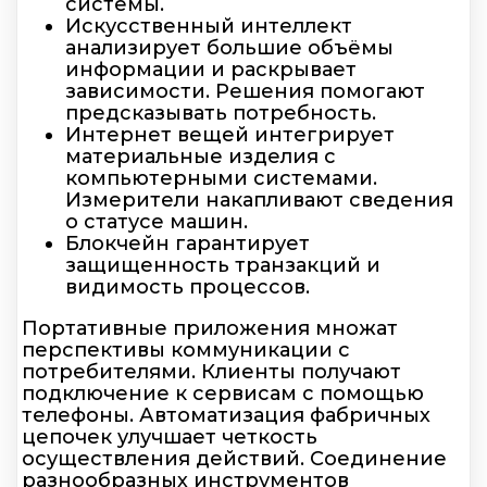
системы.
Искусственный интеллект
анализирует большие объёмы
информации и раскрывает
зависимости. Решения помогают
предсказывать потребность.
Интернет вещей интегрирует
материальные изделия с
компьютерными системами.
Измерители накапливают сведения
о статусе машин.
Блокчейн гарантирует
защищенность транзакций и
видимость процессов.
Портативные приложения множат
перспективы коммуникации с
потребителями. Клиенты получают
подключение к сервисам с помощью
телефоны. Автоматизация фабричных
цепочек улучшает четкость
осуществления действий. Соединение
разнообразных инструментов