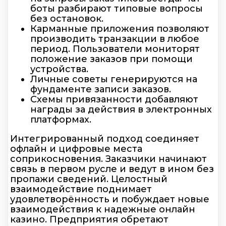
боты разбирают типовые вопросы
без остановок.
Карманные приложения позволяют
производить транзакции в любое
период. Пользователи мониторят
положение заказов при помощи
устройства.
Личные советы генерируются на
фундаменте записи заказов.
Схемы привязанности добавляют
награды за действия в электронных
платформах.
Интегрированный подход соединяет
офлайн и цифровые места
соприкосновения. Заказчики начинают
связь в первом русле и ведут в ином без
пропажи сведений. Целостный
взаимодействие поднимает
удовлетворённость и побуждает новые
взаимодействия к надежные онлайн
казино. Предприятия обретают