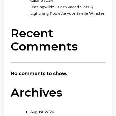
Casino Actie
Blazingwildz – Fast‑Paced Slots &
Lightning Roulette voor Snelle Winsten
Recent
Comments
No comments to show.
Archives
August 2026