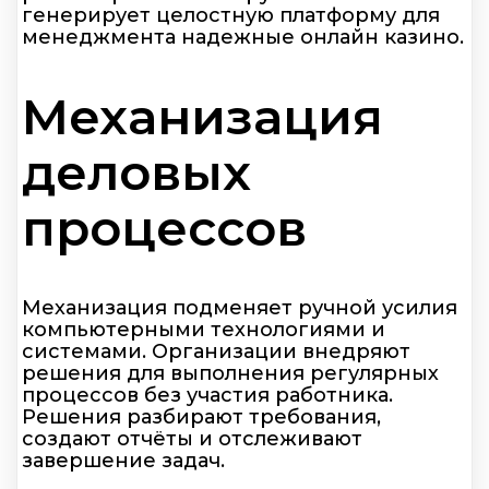
генерирует целостную платформу для
менеджмента надежные онлайн казино.
Механизация
деловых
процессов
Механизация подменяет ручной усилия
компьютерными технологиями и
системами. Организации внедряют
решения для выполнения регулярных
процессов без участия работника.
Решения разбирают требования,
создают отчёты и отслеживают
завершение задач.