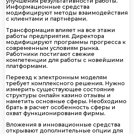
улучшения результативности работы.
Информационные средства
модифицируют методы взаимодействия
с клиентами и партнёрами.
Трансформация влияет на все этажи
работы предприятия. Директора
модифицируют программы прогресса к
современным условиям рынка.
Работники постигают свежие
компетенции для работы с новейшими
платформами.
Переезд к электронным моделям
требует комплексного решения. Нужно
измерить существующее состояние
структуры онлайн казино отзывы и
наметить основные сферы. Необходимо
брать в расчет особенность сферы и
охват функционирования фирмы.
Вложения в инновационные средства
открывают дополнительные опции для