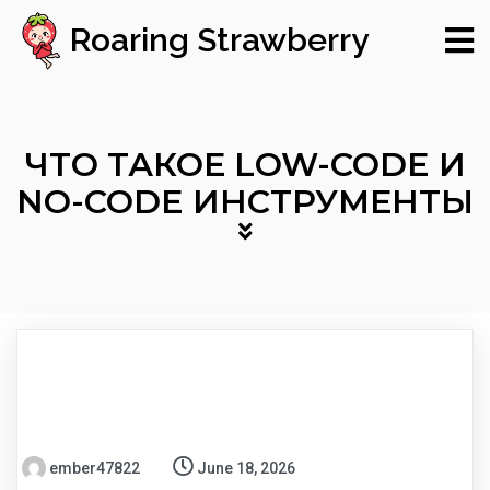
Roaring Strawberry
ЧТО ТАКОЕ LOW-CODE И
NO-CODE ИНСТРУМЕНТЫ
ember47822
June 18, 2026