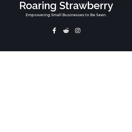
Roaring Strawberry
Empowering Small Businesses to Be Seen.