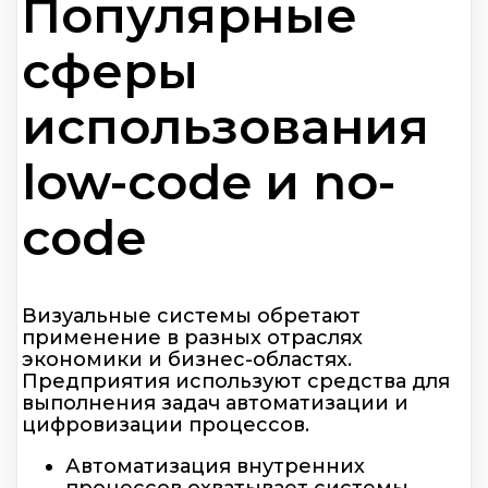
Популярные
сферы
использования
low-code и no-
code
Визуальные системы обретают
применение в разных отраслях
экономики и бизнес-областях.
Предприятия используют средства для
выполнения задач автоматизации и
цифровизации процессов.
Автоматизация внутренних