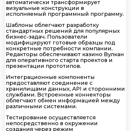
автоматически трансформирует
визуальные конструкции в
исполняемый программный программу.
Шаблоны облегчают разработку
стандартных решений для популярных
бизнес-задач. Пользователи
модифицируют готовые образцы под
конкретные потребности компании.
Редакторы обеспечивают казино Вулкан
для оперативного старта проектов и
презентации прототипов.
Интеграционные компоненты
предоставляют соединение с
хранилищами данных, API и сторонними
службами. Встроенные коннекторы
облегчают обмен информацией между
различными системами.
Тестирование осуществляется
непосредственно в окружении
создания через режим