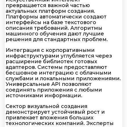
превращается важной частью
актуальных платформ создания.
Платформы автоматически создают
интерфейсы на базе текстового
описания требований. Алгоритмы
машинного обучения дают лучшие
решения для стандартных проблем.
Интеграция с корпоративными
инфраструктурами углубляется через
расширение библиотек готовых
адаптеров. Системы предоставляют
бесшовное интеграцию с облачными
службами и локальными приложениями.
Универсальные API позволяют
соединять приложения с любыми
источниками информации.
Сектор визуальной создания
демонстрирует устойчивый рост и
привлекает вложения больших
технологических компаний. Эксперты