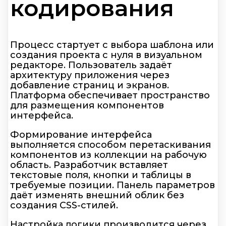
кодирования
Процесс стартует с выбора шаблона или
создания проекта с нуля в визуальном
редакторе. Пользователь задаёт
архитектуру приложения через
добавление страниц и экранов.
Платформа обеспечивает пространство
для размещения компонентов
интерфейса.
Формирование интерфейса
выполняется способом перетаскивания
компонентов из коллекции на рабочую
область. Разработчик вставляет
текстовые поля, кнопки и таблицы в
требуемые позиции. Панель параметров
даёт изменять внешний облик без
создания CSS-стилей.
Настройка логики производится через