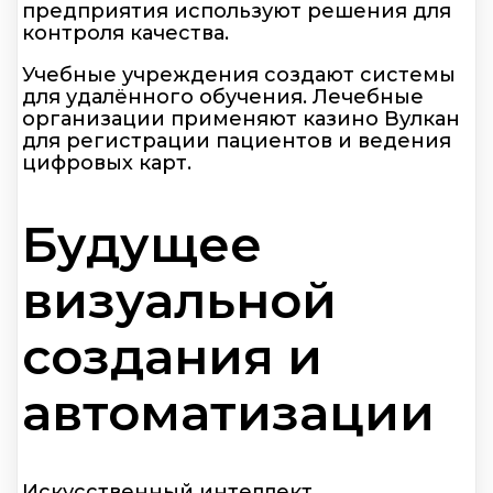
предприятия используют решения для
контроля качества.
Учебные учреждения создают системы
для удалённого обучения. Лечебные
организации применяют казино Вулкан
для регистрации пациентов и ведения
цифровых карт.
Будущее
визуальной
создания и
автоматизации
Искусственный интеллект